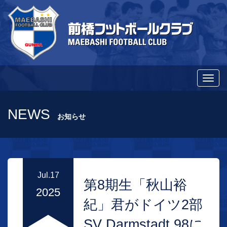
メ
ニ
ュ
NEWS
お知らせ
ー
切
り
替
Jul.17
え
第8期生「秋山裕
2025
紀」君がドイツ2部
SV Darmstadt 98に