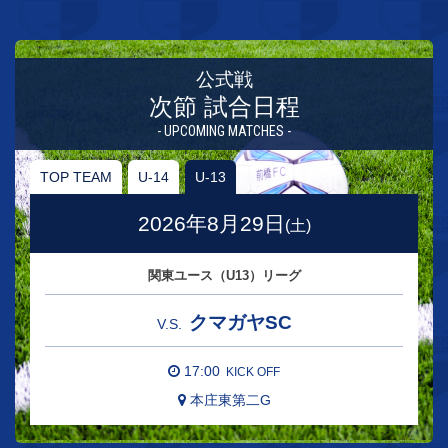
公式戦
次節 試合日程
- UPCOMING MATCHES -
TOP TEAM
U-14
U-13
2026年8月29日
(土)
関東ユース（U13）リーグ
クマガヤSC
V.S.
17:00
KICK OFF
本庄東第二G