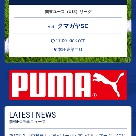
関東ユース（U13）リーグ
クマガヤSC
V.S.
17:00
KICK OFF
本庄東第二G
LATEST NEWS
前橋FC最新ニュース
第10期生「中村草太」君がリーグ・アンのル・アーヴルACに