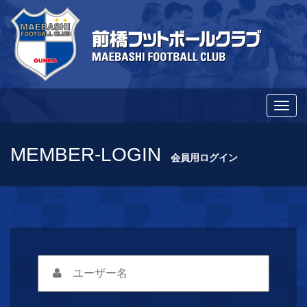
メ
ニ
ュ
MEMBER-LOGIN
会員用ログイン
ー
切
り
替
え